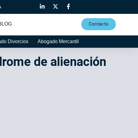
a
Contacto
BLOG
do Divorcios
Abogado Mercantil
drome de alienación