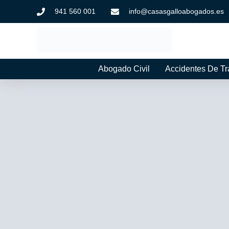
941 560 001
info@casasgalloabogados.es
Abogado Civil
Accidentes De Tr