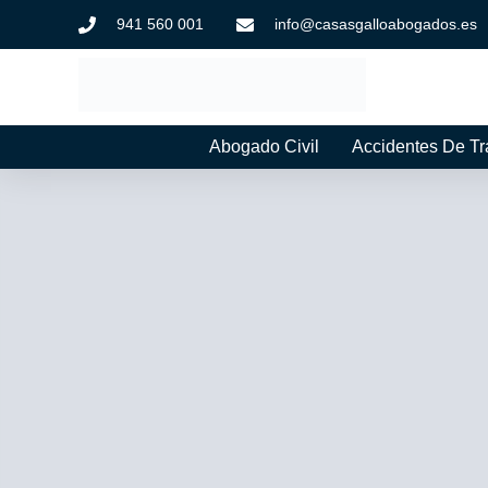
941 560 001
info@casasgalloabogados.es
Abogado Civil
Accidentes De Tr